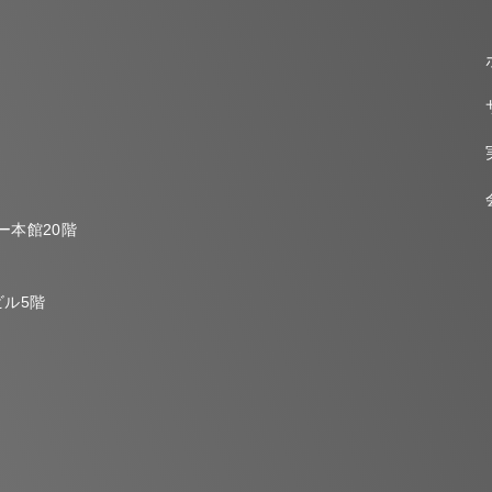
ー本館20階
ビル
5階