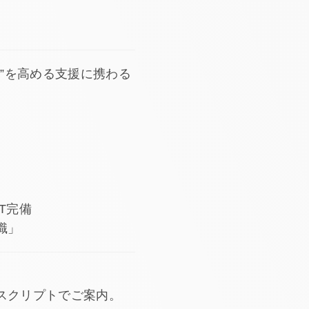
力”を高める支援に携わる
T完備
職」
スクリプトでご案内。